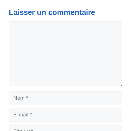
Laisser un commentaire
Commentaire
Nom
E-
mail
Site