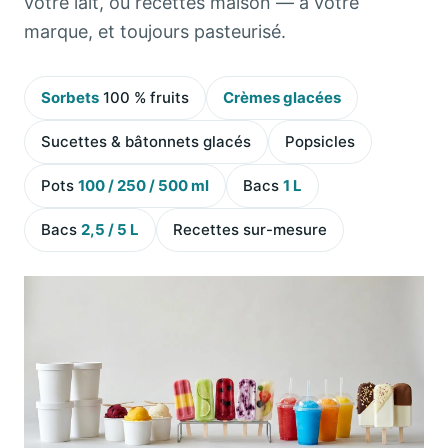
votre lait, ou recettes maison — à votre
marque, et toujours pasteurisé.
Sorbets
100 % fruits
Crèmes glacées
Sucettes & bâtonnets glacés
Popsicles
Pots
100 / 250 / 500 ml
Bacs
1 L
Bacs
2,5 / 5 L
Recettes sur-mesure