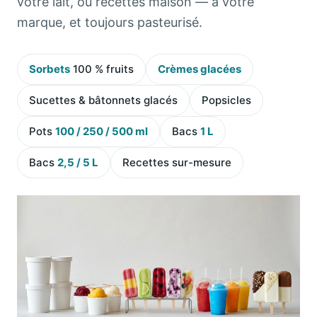
votre lait, ou recettes maison — à votre
marque, et toujours pasteurisé.
Sorbets
100 % fruits
Crèmes glacées
Sucettes & bâtonnets glacés
Popsicles
Pots
100 / 250 / 500 ml
Bacs
1 L
Bacs
2,5 / 5 L
Recettes sur-mesure