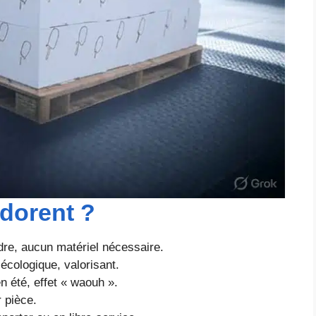
adorent ?
dre, aucun matériel nécessaire.
écologique, valorisant.
n été, effet « waouh ».
r pièce.