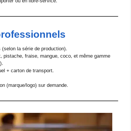
porter ou en libre-service.
professionnels
(selon la série de production).
at, pistache, fraise, mangue, coco, et même gamme
).
uel + carton de transport.
rton (marque/logo) sur demande.