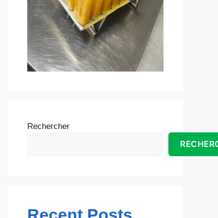
Rechercher
RECHER
Recent Posts