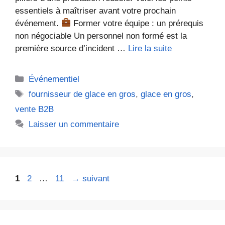
essentiels à maîtriser avant votre prochain
événement.
Former votre équipe : un prérequis
non négociable Un personnel non formé est la
première source d’incident …
Lire la suite
Catégories
Événementiel
Étiquettes
fournisseur de glace en gros
,
glace en gros
,
vente B2B
Laisser un commentaire
Page
Page
Page
1
2
…
11
→
suivant