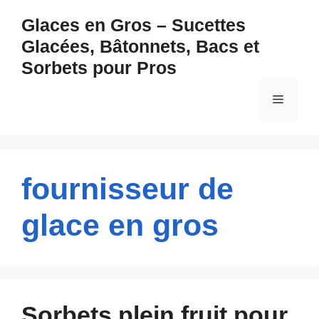
Aller
Glaces en Gros – Sucettes
au
Glacées, Bâtonnets, Bacs et
contenu
Sorbets pour Pros
Menu
fournisseur de
glace en gros
Sorbets plein fruit pour