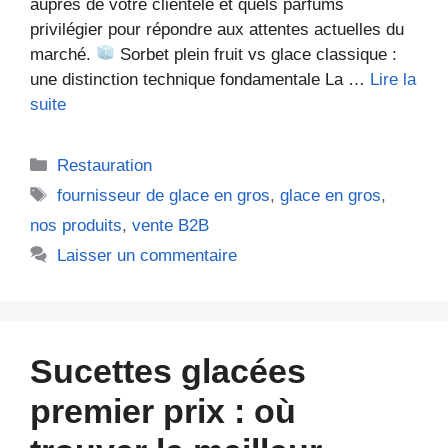
auprès de votre clientèle et quels parfums
privilégier pour répondre aux attentes actuelles du
marché.
Sorbet plein fruit vs glace classique :
une distinction technique fondamentale La …
Lire la
suite
Catégories
Restauration
Étiquettes
fournisseur de glace en gros
,
glace en gros
,
nos produits
,
vente B2B
Laisser un commentaire
Sucettes glacées
premier prix : où