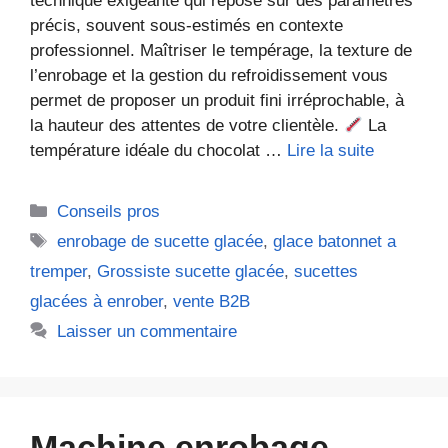
technique exigeante qui repose sur des paramètres
précis, souvent sous-estimés en contexte
professionnel. Maîtriser le tempérage, la texture de
l’enrobage et la gestion du refroidissement vous
permet de proposer un produit fini irréprochable, à
la hauteur des attentes de votre clientèle.
La
température idéale du chocolat …
Lire la suite
Catégories
Conseils pros
Étiquettes
enrobage de sucette glacée
,
glace batonnet a
tremper
,
Grossiste sucette glacée
,
sucettes
glacées à enrober
,
vente B2B
Laisser un commentaire
Machine enrobage