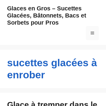
Aller
Glaces en Gros – Sucettes
au
Glacées, Bâtonnets, Bacs et
contenu
Sorbets pour Pros
Menu
sucettes glacées à
enrober
Glace à tremper dans le