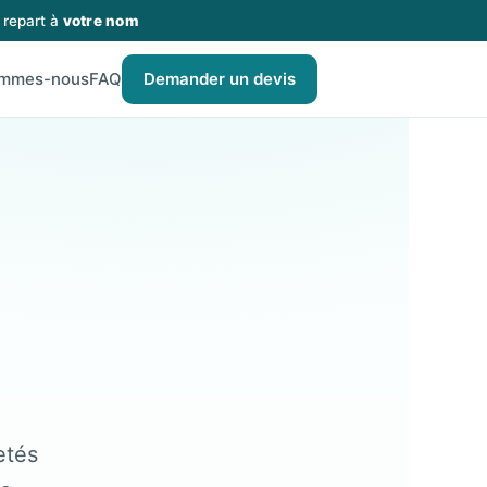
 repart à
votre nom
ommes-nous
FAQ
Demander un devis
etés