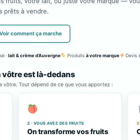
fruits, votre lait, ou juste votre marque — vo
s prêts à vendre.
Voir comment ça marche
al ·
lait & crème d’Auvergne
Produits
à votre marque
Devis 
a vôtre est là-dedans
la vôtre. Tout dépend de ce que vous apportez :
2 · VOUS AVEZ DES FRUITS
3
On transforme vos fruits
O